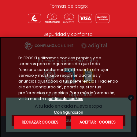
Formas de pago:
Seguridad y confianza:
En EROSKI utilizamos cookies propias y de
Premios y reconocimientos:
terceros para asegurarnos de que todo
funcione correctamente, ofrecerte el mejor
servicio y mostrarte recomendaciones y
anuncios ajustados a tus preferencias. Haciendo
clic en ‘Configuración’, podrás ajustar tus
preferencias de cookies. Para más información,
Descarga la app del club
visita nuestra
política de cookies
A tu lado en cada nueva etapa
Configuración
¿Te apuntas?
RECHAZAR COOKIES
ACEPTAR COOKIES
Condiciones legales