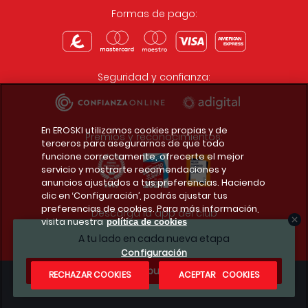
Formas de pago:
Seguridad y confianza:
En EROSKI utilizamos cookies propias y de
Premios y reconocimientos:
terceros para asegurarnos de que todo
funcione correctamente, ofrecerte el mejor
servicio y mostrarte recomendaciones y
anuncios ajustados a tus preferencias. Haciendo
clic en ‘Configuración’, podrás ajustar tus
preferencias de cookies. Para más información,
Descarga la app del club
visita nuestra
política de cookies
A tu lado en cada nueva etapa
Configuración
¿Te apuntas?
RECHAZAR COOKIES
ACEPTAR COOKIES
Condiciones legales