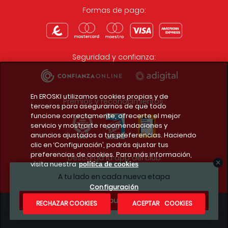
Formas de pago:
Seguridad y confianza:
En EROSKI utilizamos cookies propias y de
Premios y reconocimientos:
terceros para asegurarnos de que todo
funcione correctamente, ofrecerte el mejor
servicio y mostrarte recomendaciones y
anuncios ajustados a tus preferencias. Haciendo
clic en ‘Configuración’, podrás ajustar tus
preferencias de cookies. Para más información,
Descarga la app del club
visita nuestra
política de cookies
A tu lado en cada nueva etapa
Configuración
¿Te apuntas?
RECHAZAR COOKIES
ACEPTAR COOKIES
Condiciones legales