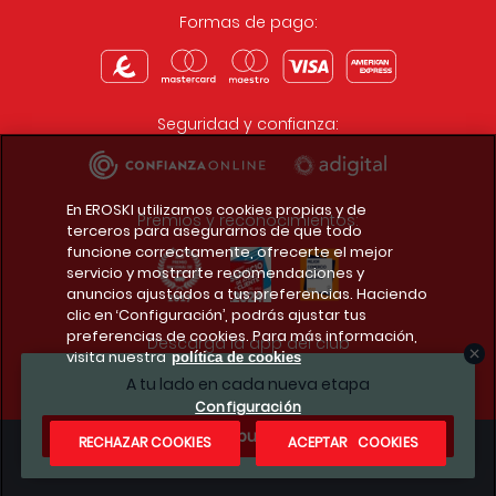
Formas de pago:
Seguridad y confianza:
En EROSKI utilizamos cookies propias y de
Premios y reconocimientos:
terceros para asegurarnos de que todo
funcione correctamente, ofrecerte el mejor
servicio y mostrarte recomendaciones y
anuncios ajustados a tus preferencias. Haciendo
clic en ‘Configuración’, podrás ajustar tus
preferencias de cookies. Para más información,
Descarga la app del club
visita nuestra
política de cookies
A tu lado en cada nueva etapa
Configuración
¿Te apuntas?
RECHAZAR COOKIES
ACEPTAR COOKIES
Condiciones legales