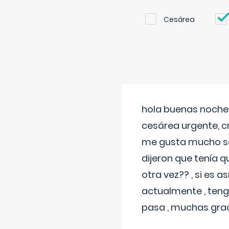
Cesárea
hola buenas noches
cesárea urgente, c
me gusta mucho sal
dijeron que tenía
otra vez?? , si es 
actualmente , teng
pasa , muchas gra