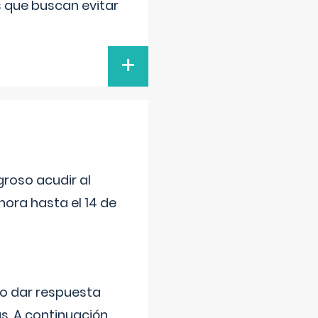
s que buscan evitar
+
roso acudir al
ora hasta el 14 de
do dar respuesta
s. A continuación,