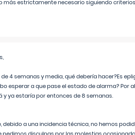
lo más estrictamente necesario siguiendo criterio
s,
e 4 semanas y media, qué debería hacer?Es eplig
o esperar a que pase el estado de alarma? Por ah
rá y ya estaría por entonces de 8 semanas.
 debido a una incidencia técnica, no hemos podi
Le pedimos disculpas por las molestias ocasionada