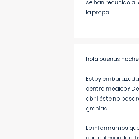
se han reducido a 
la propa
...
hola buenas noche
Estoy embarazada d
centro médico? Deb
abril éste no pasa
gracias!
Le informamos que,
con anterioridad. 