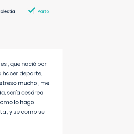
olestia
Parto
s , que nació por
 hacer deporte,
estreso mucho , me
a, sería cesárea
 como lo hago
a , y se como se