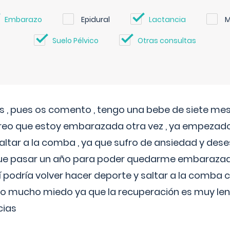
Embarazo
Epidural
Lactancia
M
Suelo Pélvico
Otras consultas
 , pues os comento , tengo una bebe de siete mese
reo que estoy embarazada otra vez , ya empezado
tar a la comba , ya que sufro de ansiedad y des
 que pasar un año para poder quedarme embarazad
así podría volver hacer deporte y saltar a la comba
o mucho miedo ya que la recuperación es muy lent
cias