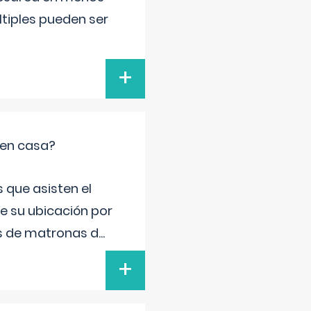
ltiples pueden ser
+
 en casa?
 que asisten el
de su ubicación por
s de matronas d
...
+