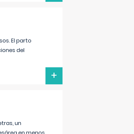
os. El parto
iones del
+
tras, un
 cesárea en menos