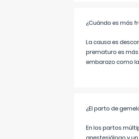
¿Cuándo es más fr
La causa es descon
prematuro es más 
embarazo como las 
¿El parto de gemel
En los partos múlt
anestesiólogo y un