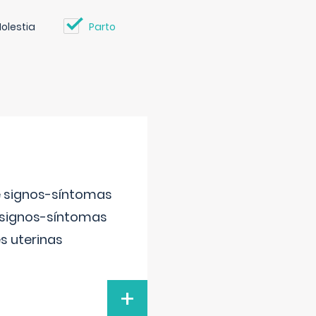
olestia
Parto
e signos-síntomas
 signos-síntomas
s uterinas
+