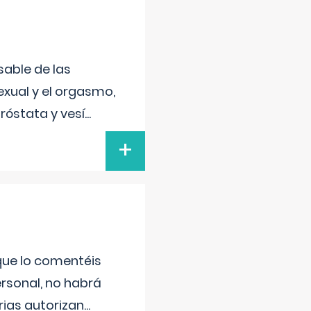
sable de las
exual y el orgasmo,
róstata y vesí
...
+
 que lo comentéis
ersonal, no habrá
ias autorizan
...