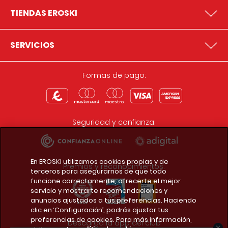
TIENDAS EROSKI
SERVICIOS
Formas de pago:
Seguridad y confianza:
En EROSKI utilizamos cookies propias y de
Premios y reconocimientos:
terceros para asegurarnos de que todo
funcione correctamente, ofrecerte el mejor
servicio y mostrarte recomendaciones y
anuncios ajustados a tus preferencias. Haciendo
clic en ‘Configuración’, podrás ajustar tus
preferencias de cookies. Para más información,
Descarga la app del club