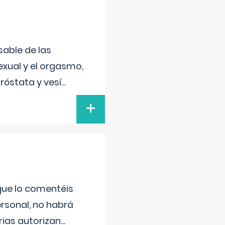
sable de las
exual y el orgasmo,
róstata y vesí
...
+
 que lo comentéis
ersonal, no habrá
ias autorizan
...