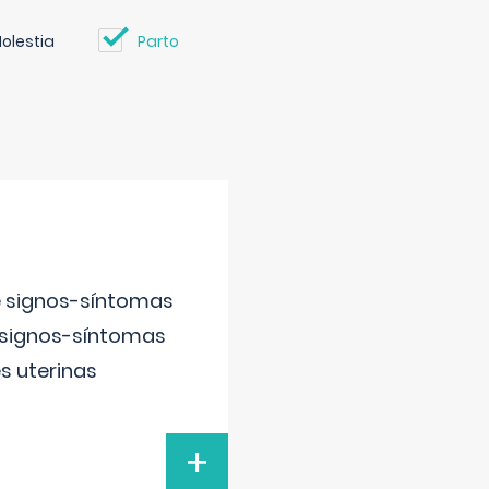
olestia
Parto
e signos-síntomas
 signos-síntomas
s uterinas
+