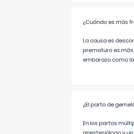
¿Cuándo es más fr
La causa es descon
prematuro es más 
embarazo como las 
¿El parto de gemel
En los partos múlt
anestesiólogo y un