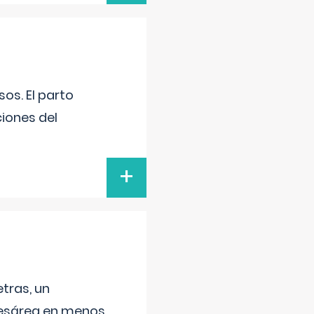
os. El parto
iones del
+
tras, un
 cesárea en menos