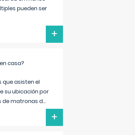
ltiples pueden ser
+
 en casa?
 que asisten el
de su ubicación por
s de matronas d
...
+