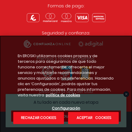
Formas de pago:
Seguridad y confianza:
En EROSKI utilizamos cookies propias y de
Premios y reconocimientos:
terceros para asegurarnos de que todo
funcione correctamente, ofrecerte el mejor
servicio y mostrarte recomendaciones y
anuncios ajustados a tus preferencias. Haciendo
clic en ‘Configuración’, podrás ajustar tus
preferencias de cookies. Para más información,
Descarga la app del club
visita nuestra
política de cookies
A tu lado en cada nueva etapa
Configuración
¿Te apuntas?
RECHAZAR COOKIES
ACEPTAR COOKIES
Condiciones legales