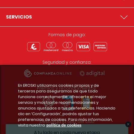
SERVICIOS
Formas de pago:
Seguridad y confianza:
En EROSKI utilizamos cookies propias y de
Premios y reconocimientos:
terceros para asegurarnos de que todo
funcione correctamente, ofrecerte el mejor
servicio y mostrarte recomendaciones y
anuncios ajustados a tus preferencias. Haciendo
clic en ‘Configuración’, podrás ajustar tus
preferencias de cookies. Para más información,
Descarga la app del club
visita nuestra
política de cookies
A tu lado en cada nueva etapa