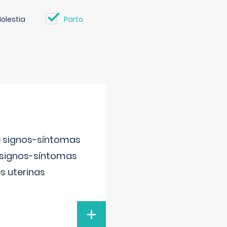
olestia
Parto
e signos-síntomas
 signos-síntomas
s uterinas
+