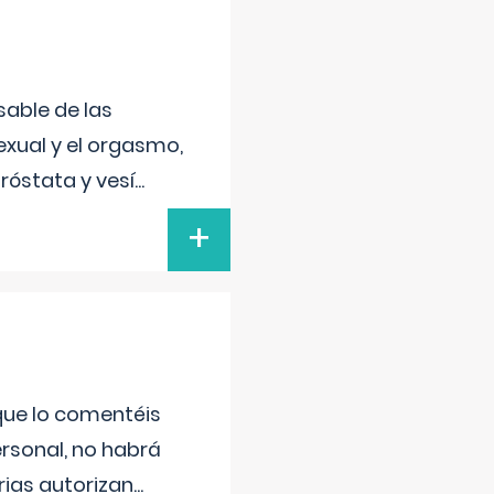
sable de las
exual y el orgasmo,
róstata y vesí
...
+
 que lo comentéis
ersonal, no habrá
ias autorizan
...