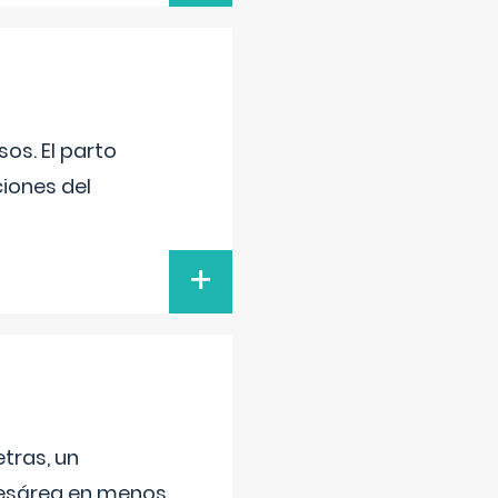
os. El parto
iones del
+
tras, un
 cesárea en menos