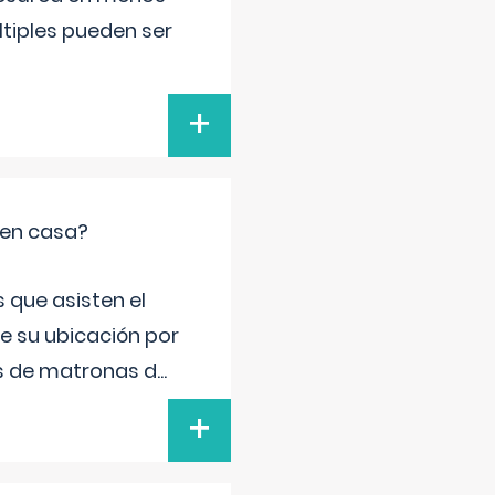
ltiples pueden ser
+
 en casa?
 que asisten el
de su ubicación por
s de matronas d
...
+