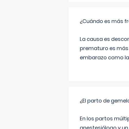
¿Cuándo es más fr
La causa es descon
prematuro es más 
embarazo como las 
¿El parto de gemel
En los partos múlt
anestesiólogo y un