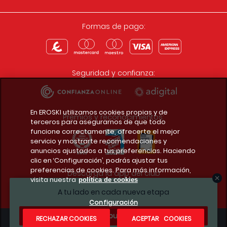
Formas de pago:
Seguridad y confianza:
En EROSKI utilizamos cookies propias y de
Premios y reconocimientos:
terceros para asegurarnos de que todo
funcione correctamente, ofrecerte el mejor
servicio y mostrarte recomendaciones y
anuncios ajustados a tus preferencias. Haciendo
clic en ‘Configuración’, podrás ajustar tus
preferencias de cookies. Para más información,
Descarga la app del club
visita nuestra
política de cookies
A tu lado en cada nueva etapa
Configuración
¿Te apuntas?
RECHAZAR COOKIES
ACEPTAR COOKIES
Condiciones legales