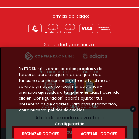
Formas de pago:
Seguridad y confianza:
En EROSKI utilizamos cookies propias y de
Premios y reconocimientos:
terceros para asegurarnos de que todo
funcione correctamente, ofrecerte el mejor
servicio y mostrarte recomendaciones y
anuncios ajustados a tus preferencias. Haciendo
clic en ‘Configuración’, podrás ajustar tus
preferencias de cookies. Para más información,
Descarga la app del club
visita nuestra
política de cookies
A tu lado en cada nueva etapa
Configuración
¿Te apuntas?
RECHAZAR COOKIES
ACEPTAR COOKIES
Condiciones legales