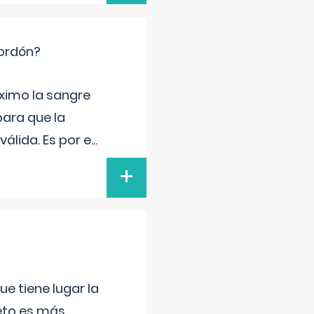
cordón?
ximo la sangre
para que la
álida. Es por e
...
+
e tiene lugar la
feto es más