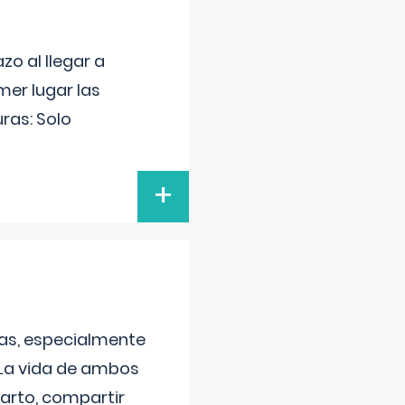
o al llegar a
mer lugar las
uras: Solo
+
as, especialmente
 La vida de ambos
arto, compartir