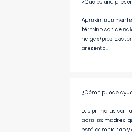
¿Qué es una prese
Aproximadamente un
término son de nalg
nalgas/pies. Existe
presenta
...
¿Cómo puede ayudar
Las primeras sema
para las madres, q
está cambiando y e