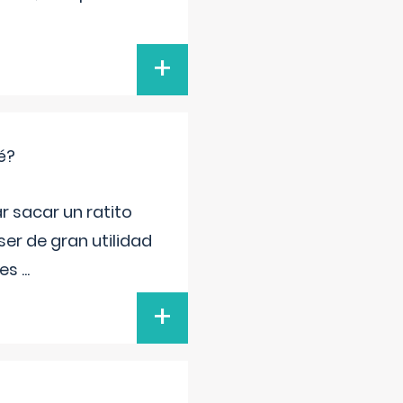
+
é?
r sacar un ratito
er de gran utilidad
res
...
+