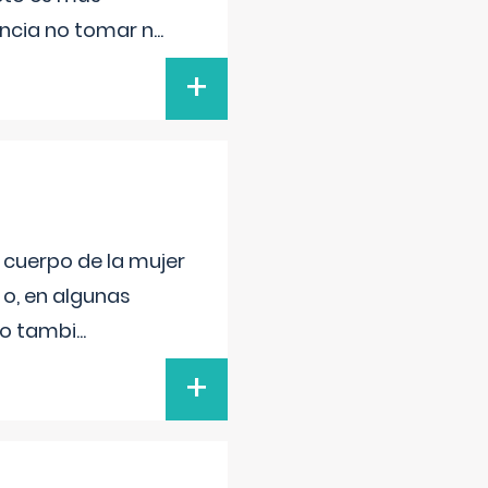
ancia no tomar n
...
+
l cuerpo de la mujer
 o, en algunas
mo tambi
...
+