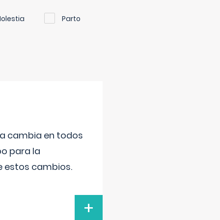
olestia
Parto
da cambia en todos
po para la
de estos cambios.
+