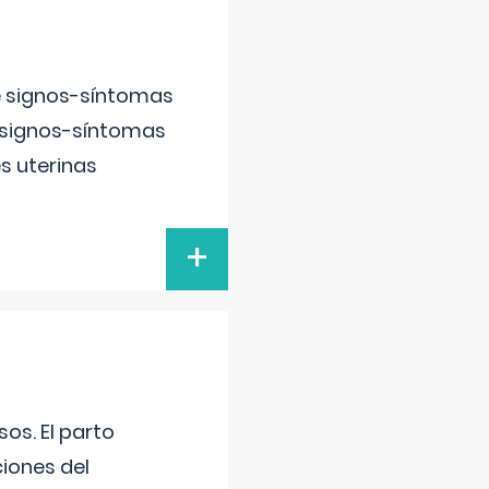
e signos-síntomas
 signos-síntomas
s uterinas
+
os. El parto
iones del