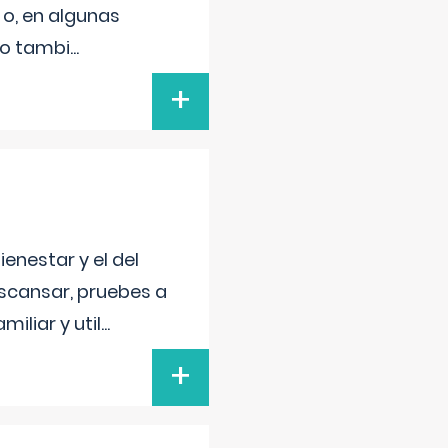
 o, en algunas
mo tambi
...
+
enestar y el del
escansar, pruebes a
iliar y util
...
+