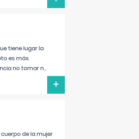
e tiene lugar la
feto es más
ancia no tomar n
...
+
l cuerpo de la mujer