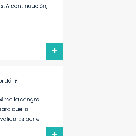
s. A continuación,
+
cordón?
ximo la sangre
para que la
álida. Es por e
...
+