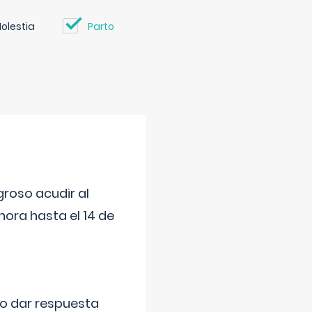
olestia
Parto
roso acudir al
ora hasta el 14 de
do dar respuesta