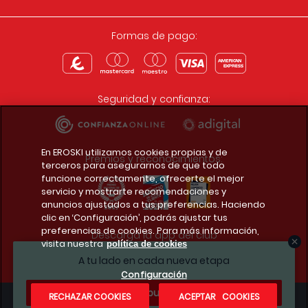
Formas de pago:
Seguridad y confianza:
En EROSKI utilizamos cookies propias y de
Premios y reconocimientos:
terceros para asegurarnos de que todo
funcione correctamente, ofrecerte el mejor
servicio y mostrarte recomendaciones y
anuncios ajustados a tus preferencias. Haciendo
clic en ‘Configuración’, podrás ajustar tus
preferencias de cookies. Para más información,
Descarga la app del club
visita nuestra
política de cookies
A tu lado en cada nueva etapa
Configuración
¿Te apuntas?
RECHAZAR COOKIES
ACEPTAR COOKIES
Condiciones legales