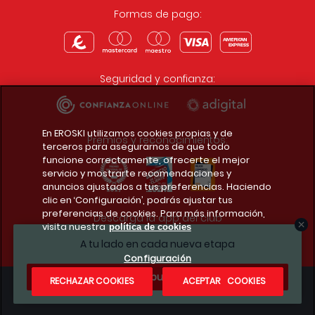
Formas de pago:
Seguridad y confianza:
En EROSKI utilizamos cookies propias y de
Premios y reconocimientos:
terceros para asegurarnos de que todo
funcione correctamente, ofrecerte el mejor
servicio y mostrarte recomendaciones y
anuncios ajustados a tus preferencias. Haciendo
clic en ‘Configuración’, podrás ajustar tus
preferencias de cookies. Para más información,
Descarga la app del club
visita nuestra
política de cookies
A tu lado en cada nueva etapa
Configuración
¿Te apuntas?
RECHAZAR COOKIES
ACEPTAR COOKIES
Condiciones legales