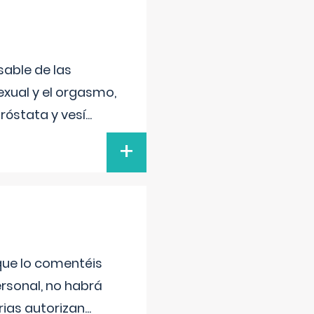
sable de las
exual y el orgasmo,
róstata y vesí
...
+
 que lo comentéis
ersonal, no habrá
ias autorizan
...