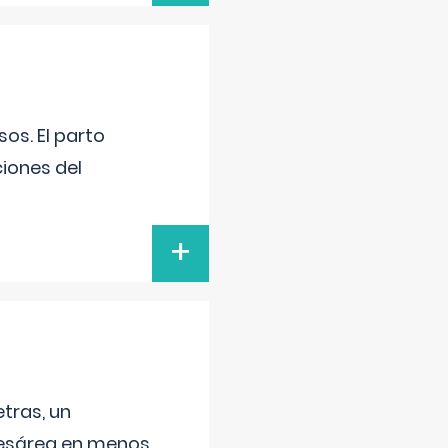
os. El parto
iones del
+
tras, un
 cesárea en menos