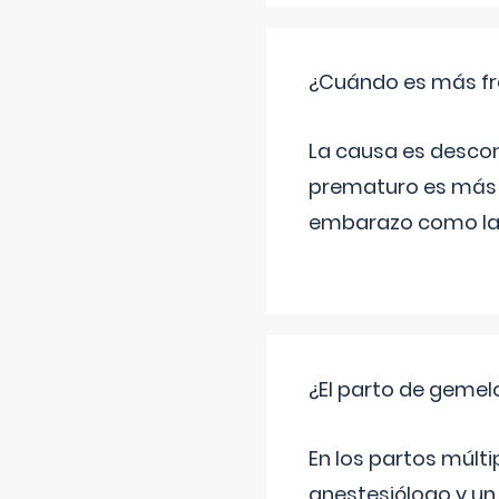
¿Cuándo es más fr
La causa es descon
prematuro es más 
embarazo como las 
¿El parto de gemel
En los partos múlt
anestesiólogo y un