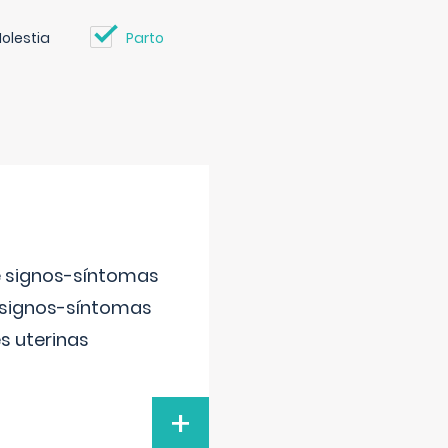
olestia
Parto
e signos-síntomas
 signos-síntomas
s uterinas
+