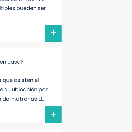
ltiples pueden ser
+
 en casa?
 que asisten el
de su ubicación por
s de matronas d
...
+