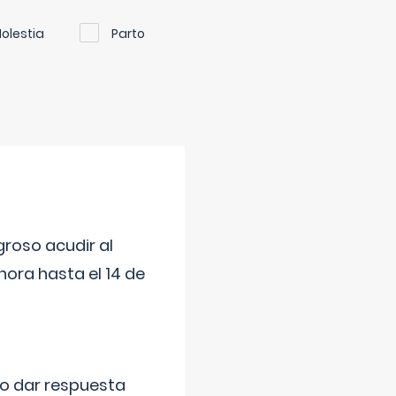
olestia
Parto
roso acudir al
ora hasta el 14 de
do dar respuesta