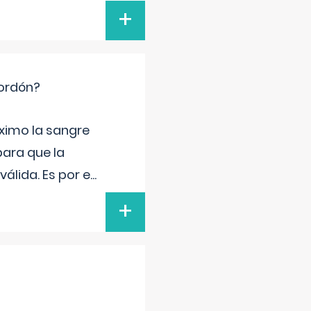
+
cordón?
ximo la sangre
para que la
álida. Es por e
...
+