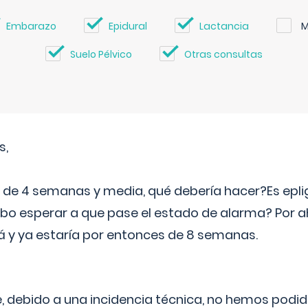
Embarazo
Epidural
Lactancia
M
Suelo Pélvico
Otras consultas
s,
e 4 semanas y media, qué debería hacer?Es eplig
o esperar a que pase el estado de alarma? Por ah
rá y ya estaría por entonces de 8 semanas.
 debido a una incidencia técnica, no hemos podi