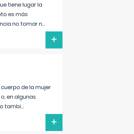
e tiene lugar la
feto es más
ancia no tomar n
...
+
l cuerpo de la mujer
 o, en algunas
mo tambi
...
+