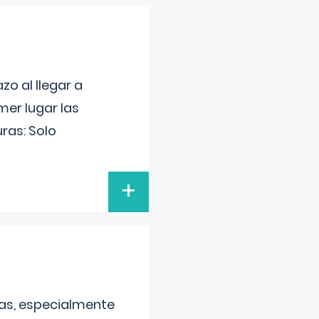
o al llegar a
mer lugar las
uras: Solo
+
as, especialmente