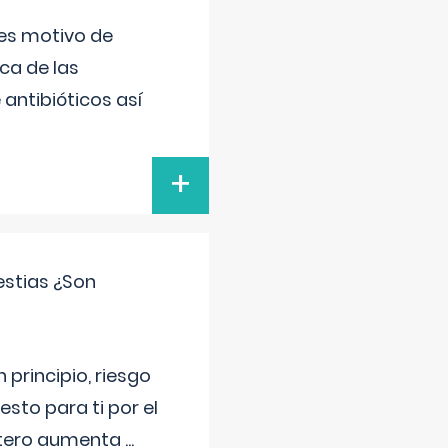
 es motivo de
ica de las
antibióticos así
+
estias ¿Son
principio, riesgo
sto para ti por el
 útero aumenta
...