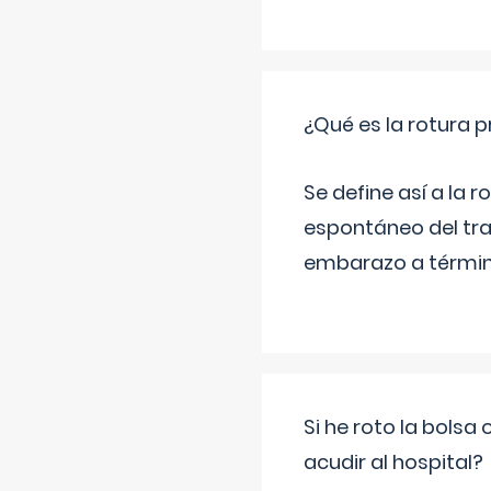
¿Qué es la rotura
Se define así a la
espontáneo del tra
embarazo a término
Si he roto la bols
acudir al hospital?