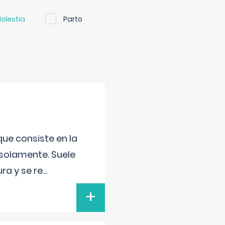
olestia
Parto
que consiste en la
 solamente. Suele
ra y se re
...
+