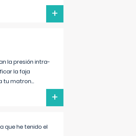
+
n la presión intra-
icar la faja
 a tu matron
...
+
a que he tenido el