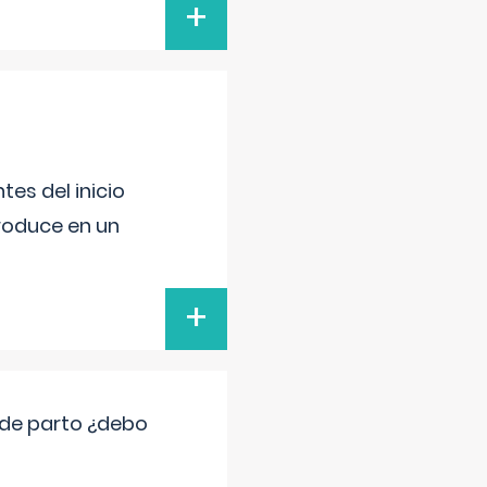
+
es del inicio
produce en un
+
 de parto ¿debo