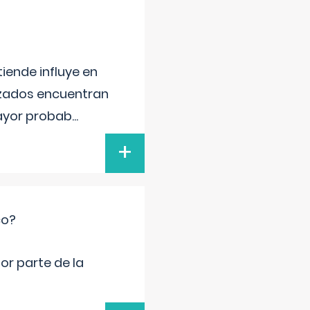
iende influye en
lizados encuentran
mayor probab
...
+
co?
por parte de la