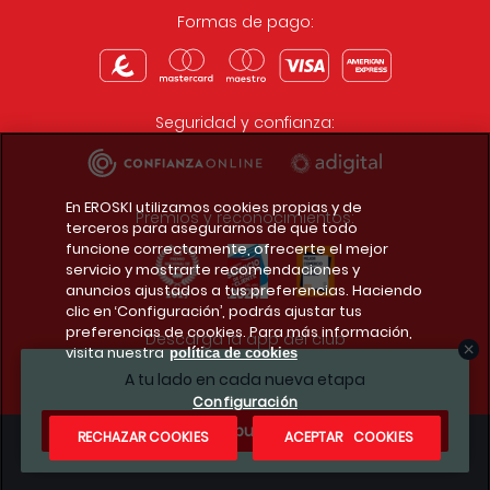
Formas de pago:
Seguridad y confianza:
En EROSKI utilizamos cookies propias y de
Premios y reconocimientos:
terceros para asegurarnos de que todo
funcione correctamente, ofrecerte el mejor
servicio y mostrarte recomendaciones y
anuncios ajustados a tus preferencias. Haciendo
clic en ‘Configuración’, podrás ajustar tus
preferencias de cookies. Para más información,
Descarga la app del club
visita nuestra
política de cookies
A tu lado en cada nueva etapa
Configuración
¿Te apuntas?
RECHAZAR COOKIES
ACEPTAR COOKIES
Condiciones legales