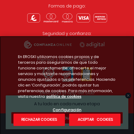
Formas de pago:
Seguridad y confianza:
En EROSKI utilizamos cookies propias y de
Premios y reconocimientos:
terceros para asegurarnos de que todo
funcione correctamente, ofrecerte el mejor
servicio y mostrarte recomendaciones y
anuncios ajustados a tus preferencias. Haciendo
clic en ‘Configuración’, podrás ajustar tus
preferencias de cookies. Para más información,
Descarga la app del club
visita nuestra
política de cookies
A tu lado en cada nueva etapa
Configuración
¿Te apuntas?
RECHAZAR COOKIES
ACEPTAR COOKIES
Condiciones legales