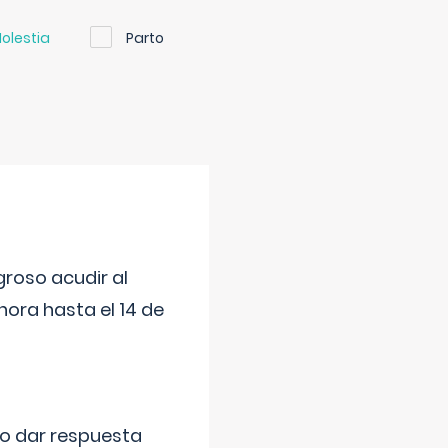
olestia
Parto
roso acudir al
ora hasta el 14 de
do dar respuesta