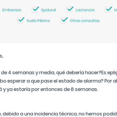
Embarazo
Epidural
Lactancia
M
Suelo Pélvico
Otras consultas
s,
e 4 semanas y media, qué debería hacer?Es eplig
o esperar a que pase el estado de alarma? Por ah
rá y ya estaría por entonces de 8 semanas.
 debido a una incidencia técnica, no hemos podi