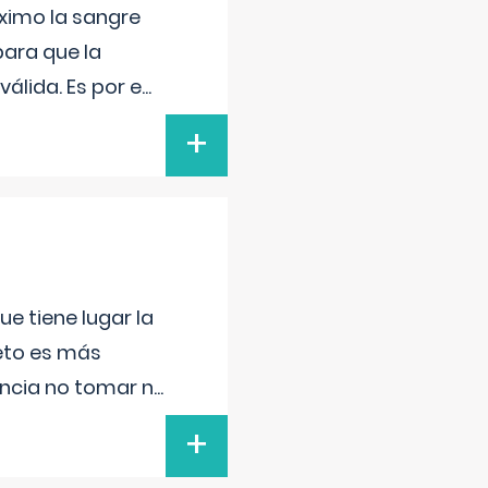
ximo la sangre
para que la
álida. Es por e
...
+
e tiene lugar la
feto es más
ancia no tomar n
...
+