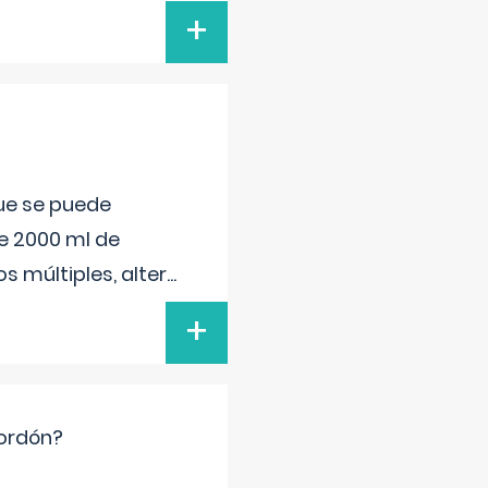
+
que se puede
e 2000 ml de
s múltiples, alter
...
+
cordón?