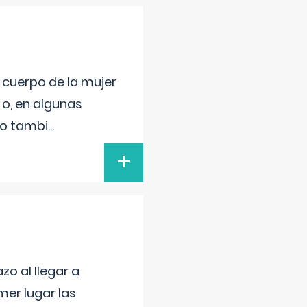
l cuerpo de la mujer
 o, en algunas
mo tambi
...
+
o al llegar a
mer lugar las