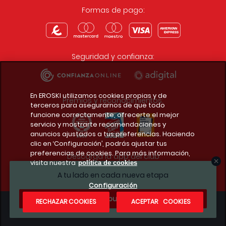
Formas de pago:
Seguridad y confianza:
En EROSKI utilizamos cookies propias y de
Premios y reconocimientos:
terceros para asegurarnos de que todo
funcione correctamente, ofrecerte el mejor
servicio y mostrarte recomendaciones y
anuncios ajustados a tus preferencias. Haciendo
clic en ‘Configuración’, podrás ajustar tus
preferencias de cookies. Para más información,
Descarga la app del club
visita nuestra
política de cookies
A tu lado en cada nueva etapa
Configuración
¿Te apuntas?
RECHAZAR COOKIES
ACEPTAR COOKIES
Condiciones legales