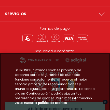
SERVICIOS
Formas de pago:
Seguridad y confianza:
En EROSKI utilizamos cookies propias y de
Premios y reconocimientos:
terceros para asegurarnos de que todo
funcione correctamente, ofrecerte el mejor
servicio y mostrarte recomendaciones y
anuncios ajustados a tus preferencias. Haciendo
clic en ‘Configuración’, podrás ajustar tus
preferencias de cookies. Para más información,
Descarga la app del club
visita nuestra
política de cookies
A tu lado en cada nueva etapa