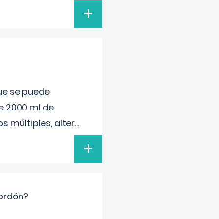
+
que se puede
e 2000 ml de
s múltiples, alter
...
+
cordón?