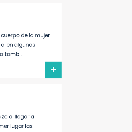
l cuerpo de la mujer
 o, en algunas
mo tambi
...
+
o al llegar a
mer lugar las