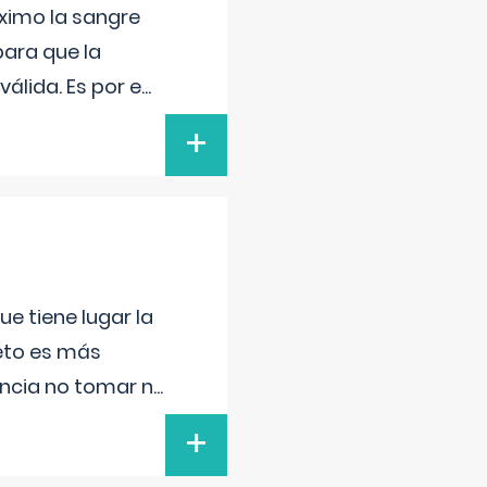
ximo la sangre
para que la
álida. Es por e
...
+
e tiene lugar la
feto es más
ancia no tomar n
...
+