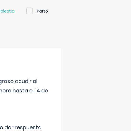
olestia
Parto
roso acudir al
ora hasta el 14 de
do dar respuesta