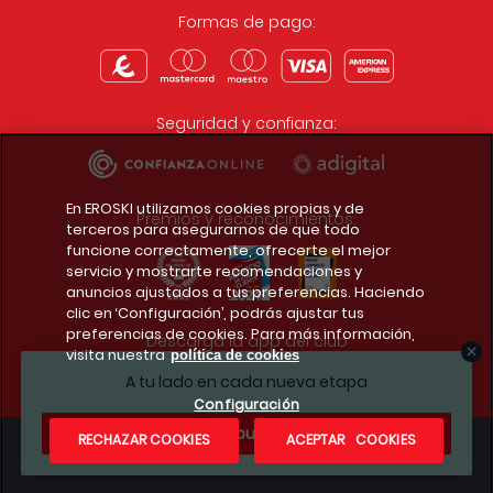
Formas de pago:
Seguridad y confianza:
En EROSKI utilizamos cookies propias y de
Premios y reconocimientos:
terceros para asegurarnos de que todo
funcione correctamente, ofrecerte el mejor
servicio y mostrarte recomendaciones y
anuncios ajustados a tus preferencias. Haciendo
clic en ‘Configuración’, podrás ajustar tus
preferencias de cookies. Para más información,
Descarga la app del club
visita nuestra
política de cookies
A tu lado en cada nueva etapa
Configuración
¿Te apuntas?
RECHAZAR COOKIES
ACEPTAR COOKIES
Condiciones legales