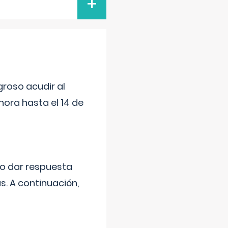
+
roso acudir al
ora hasta el 14 de
do dar respuesta
s. A continuación,