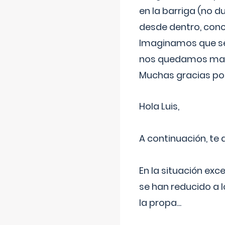
en la barriga (no du
desde dentro, con
Imaginamos que ser
nos quedamos mas t
Muchas gracias por
Hola Luis,
A continuación, te
En la situación exc
se han reducido a 
la propa
...