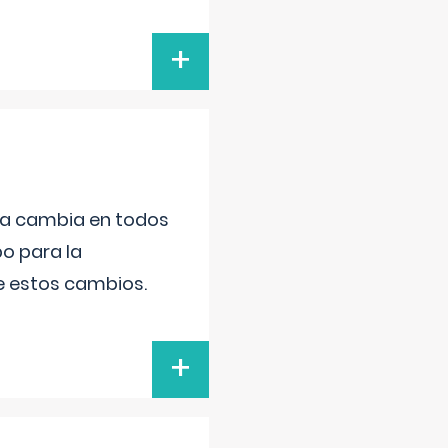
+
da cambia en todos
po para la
de estos cambios.
+