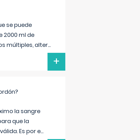
que se puede
e 2000 ml de
s múltiples, alter
...
+
cordón?
ximo la sangre
para que la
álida. Es por e
...