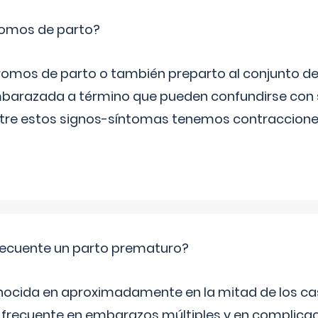
romos de parto?
omos de parto o también preparto al conjunto d
mbarazada a término que pueden confundirse con
Entre estos signos-síntomas tenemos contraccione
ecuente un parto prematuro?
ocida en aproximadamente en la mitad de los cas
frecuente en embarazos múltiples y en complicac