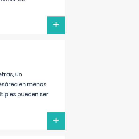
+
tras, un
 cesárea en menos
ltiples pueden ser
+