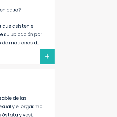
 en casa?
 que asisten el
de su ubicación por
s de matronas d
...
+
sable de las
exual y el orgasmo,
róstata y vesí
...