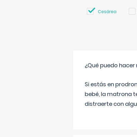
Cesárea
¿Qué puedo hacer 
Si estás en prodro
bebé, la matrona t
distraerte con alg