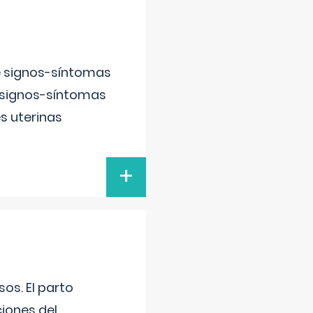
e signos-síntomas
 signos-síntomas
s uterinas
+
os. El parto
iones del