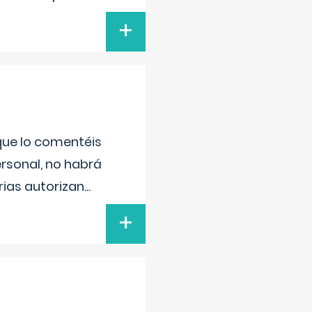
+
 que lo comentéis
ersonal, no habrá
ias autorizan
...
+