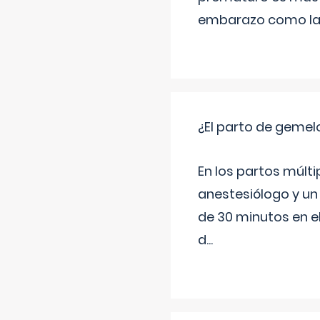
embarazo como las 
¿El parto de gemel
En los partos múlt
anestesiólogo y un
de 30 minutos en e
d
...