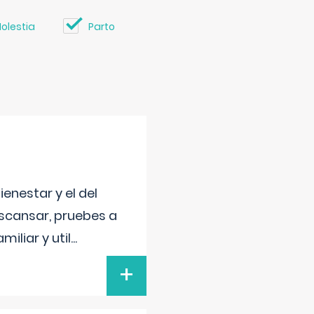
olestia
Parto
enestar y el del
escansar, pruebes a
iliar y util
...
+