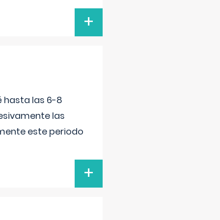
+
é hasta las 6-8
esivamente las
lmente este periodo
+