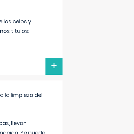
 los celos y
os títulos:
+
a la limpieza del
as, llevan
 nacido. Se puede