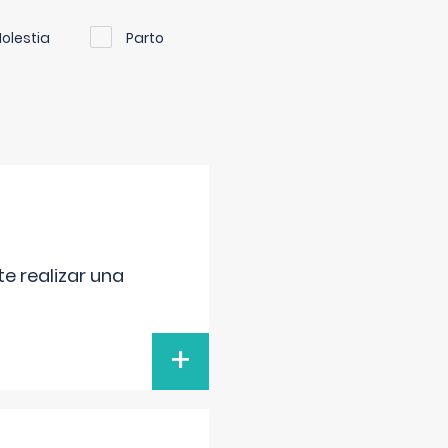
olestia
Parto
e realizar una
+