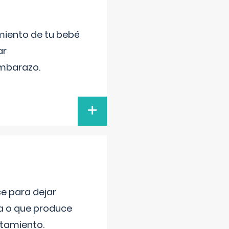
miento de tu bebé
ar
embarazo.
+
ce para dejar
va o que produce
atamiento.