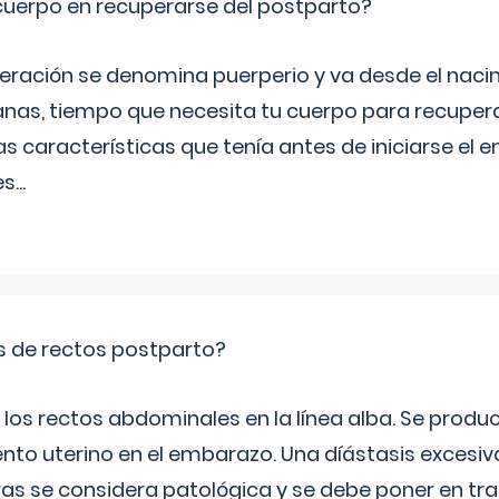
cuerpo en recuperarse del postparto?
peración se denomina puerperio y va desde el naci
nas, tiempo que necesita tu cuerpo para recuper
s características que tenía antes de iniciarse el 
es
...
is de rectos postparto?
 los rectos abdominales en la línea alba. Se produ
ento uterino en el embarazo. Una díástasis excesi
ras se considera patológica y se debe poner en tr