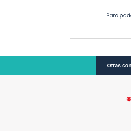
Para pode
Otras con