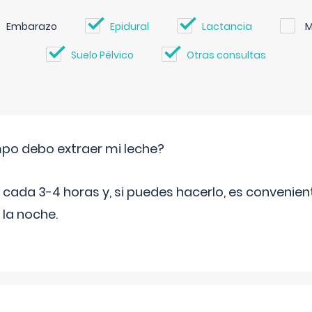
Embarazo
Epidural
Lactancia
M
Suelo Pélvico
Otras consultas
po debo extraer mi leche?
da 3-4 horas y, si puedes hacerlo, es convenient
 la noche.