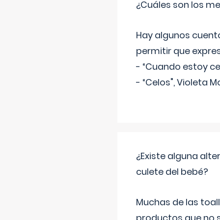
¿Cuáles son los me
Hay algunos cuento
permitir que expre
- “Cuando estoy cel
- “Celos", Violeta M
¿Existe alguna alte
culete del bebé?
Muchas de las toall
productos que no s