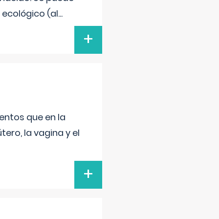
 ecológico (al
...
+
entos que en la
ero, la vagina y el
+