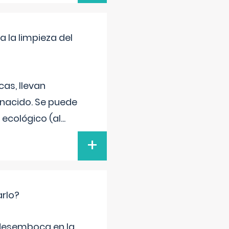
a la limpieza del
as, llevan
 nacido. Se puede
 ecológico (al
...
+
arlo?
e desemboca en la