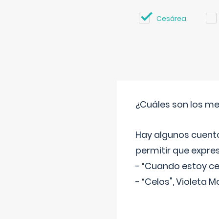
Cesárea
¿Cuáles son los me
Hay algunos cuento
permitir que expre
- “Cuando estoy cel
- “Celos", Violeta M