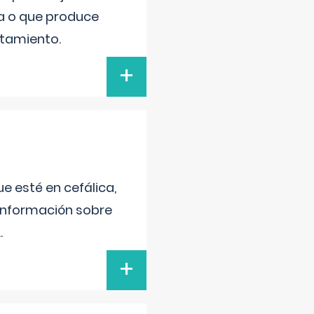
va o que produce
atamiento.
+
e esté en cefálica,
 información sobre
..
+