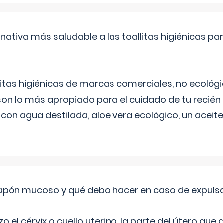
rnativa más saludable a las toallitas higiénicas par
itas higiénicas de marcas comerciales, no ecológic
on lo más apropiado para el cuidado de tu recién
 con agua destilada, aloe vera ecológico, un aceite
 tapón mucoso y qué debo hacer en caso de expuls
 el cérvix o cuello uterino, la parte del útero qu