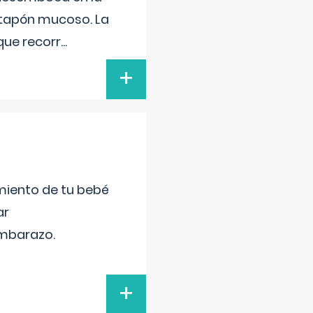
 tapón mucoso. La
que recorr
...
+
miento de tu bebé
ar
embarazo.
+