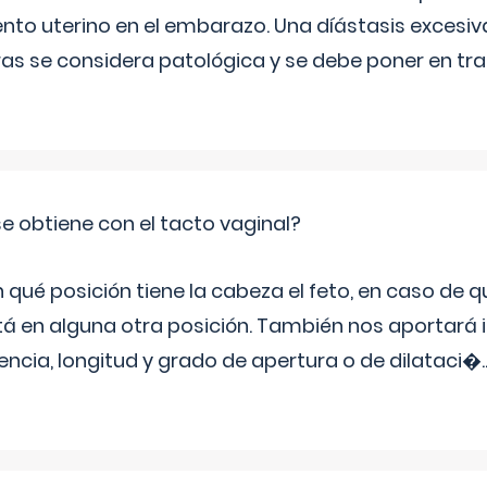
ento uterino en el embarazo. Una díástasis excesi
ras se considera patológica y se debe poner en tr
e obtiene con el tacto vaginal?
ué posición tiene la cabeza el feto, en caso de qu
tá en alguna otra posición. También nos aportará
tencia, longitud y grado de apertura o de dilataci�
.