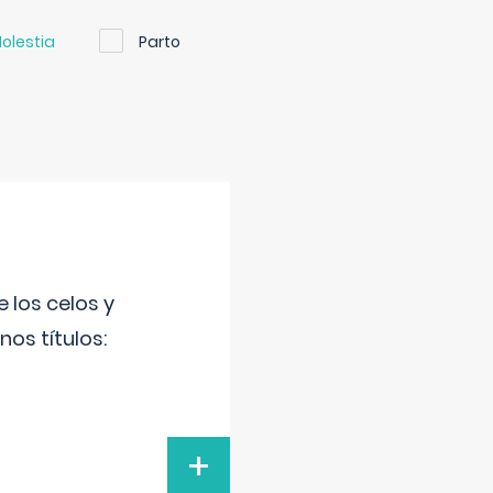
olestia
Parto
 los celos y
os títulos:
+