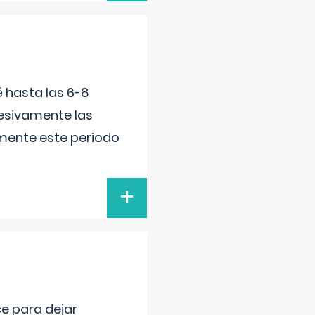
é hasta las 6-8
esivamente las
lmente este periodo
+
ce para dejar