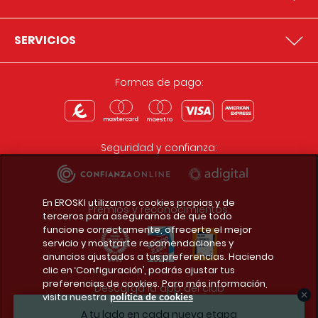
SERVICIOS
Formas de pago:
Seguridad y confianza:
En EROSKI utilizamos cookies propias y de
Premios y reconocimientos:
terceros para asegurarnos de que todo
funcione correctamente, ofrecerte el mejor
servicio y mostrarte recomendaciones y
anuncios ajustados a tus preferencias. Haciendo
clic en ‘Configuración’, podrás ajustar tus
preferencias de cookies. Para más información,
Descarga la app del club
visita nuestra
política de cookies
A tu lado en cada nueva etapa