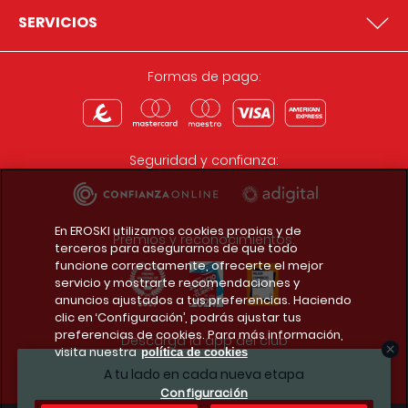
SERVICIOS
Formas de pago:
Seguridad y confianza:
En EROSKI utilizamos cookies propias y de
Premios y reconocimientos:
terceros para asegurarnos de que todo
funcione correctamente, ofrecerte el mejor
servicio y mostrarte recomendaciones y
anuncios ajustados a tus preferencias. Haciendo
clic en ‘Configuración’, podrás ajustar tus
preferencias de cookies. Para más información,
Descarga la app del club
visita nuestra
política de cookies
A tu lado en cada nueva etapa
Configuración