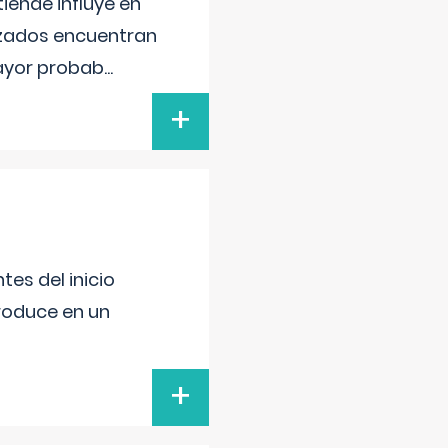
iende influye en
lizados encuentran
mayor probab
...
+
es del inicio
produce en un
+