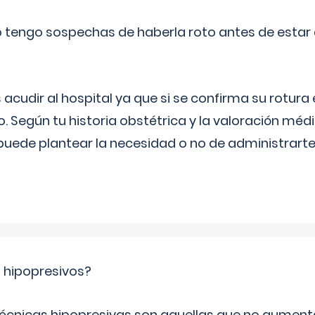
a o tengo sospechas de haberla roto antes de estar
udir al hospital ya que si se confirma su rotura
o. Según tu historia obstétrica y la valoración méd
puede plantear la necesidad o no de administrarte 
s hipopresivos?
 técnicas hipopresivas son aquellas que no aumenta