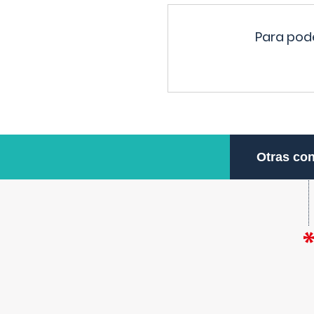
Para pode
Otras con