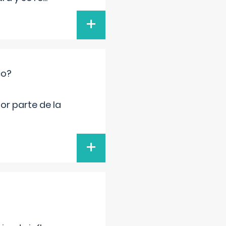
+
co?
por parte de la
+