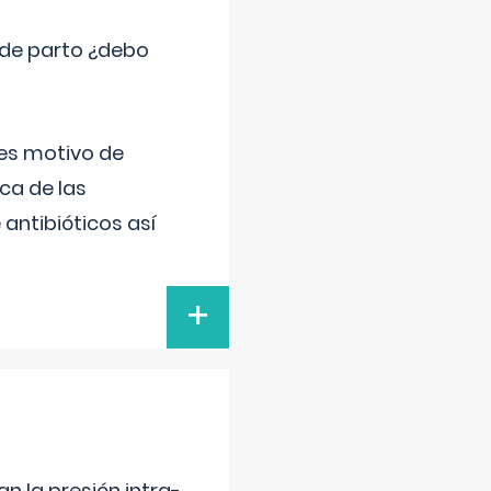
 de parto ¿debo
 es motivo de
ica de las
antibióticos así
+
n la presión intra-