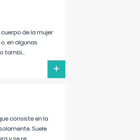
l cuerpo de la mujer
 o, en algunas
mo tambi
...
+
que consiste en la
 solamente. Suele
ra y se re
...