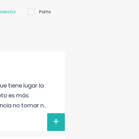
olestia
Parto
e tiene lugar la
feto es más
ancia no tomar n
...
+