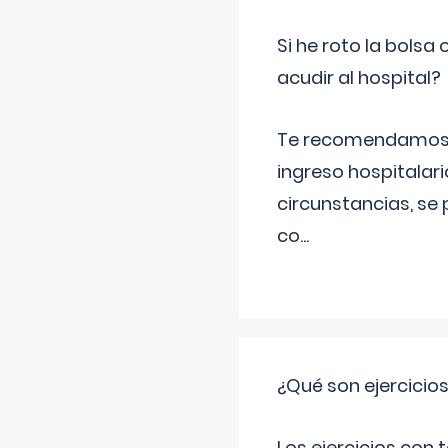
Si he roto la bols
acudir al hospital?
Te recomendamos ac
ingreso hospitalari
circunstancias, se 
co
...
¿Qué son ejercicio
Los ejercicios con