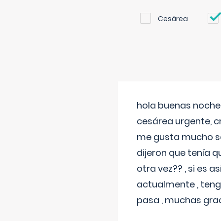
Cesárea
hola buenas noches
cesárea urgente, c
me gusta mucho sal
dijeron que tenía
otra vez?? , si es 
actualmente , teng
pasa , muchas gra