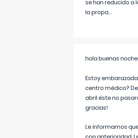
se han reducido a 
la propa
...
hola buenas noche
Estoy embarazada d
centro médico? Deb
abril éste no pasa
gracias!
Le informamos que,
con anterioridad. 