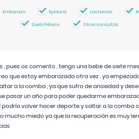
Embarazo
Epidural
Lactancia
M
Suelo Pélvico
Otras consultas
 , pues os comento , tengo una bebe de siete mese
reo que estoy embarazada otra vez , ya empezado
tar a la comba , ya que sufro de ansiedad y des
 que pasar un año para poder quedarme embarazad
así podría volver hacer deporte y saltar a la comba
o mucho miedo ya que la recuperación es muy lent
cias