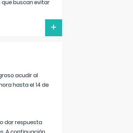
s que buscan evitar
+
roso acudir al
ora hasta el 14 de
do dar respuesta
s. A continuación,