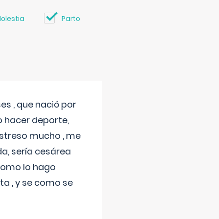
olestia
Parto
s , que nació por
 hacer deporte,
estreso mucho , me
a, sería cesárea
 como lo hago
a , y se como se