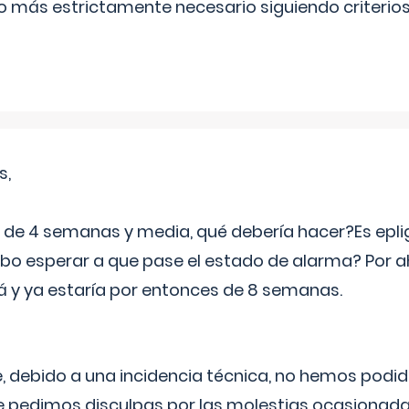
lo más estrictamente necesario siguiendo criterio
s,
e 4 semanas y media, qué debería hacer?Es eplig
o esperar a que pase el estado de alarma? Por ah
rá y ya estaría por entonces de 8 semanas.
 debido a una incidencia técnica, no hemos podi
Le pedimos disculpas por las molestias ocasionada