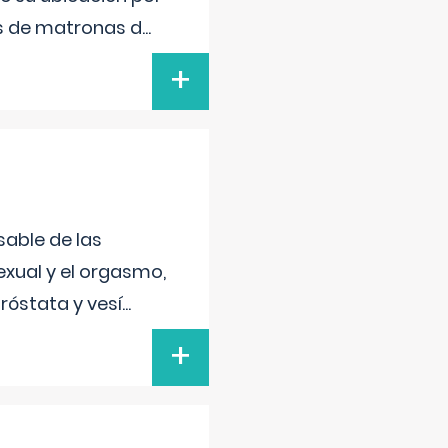
s de matronas d
...
+
sable de las
exual y el orgasmo,
róstata y vesí
...
+