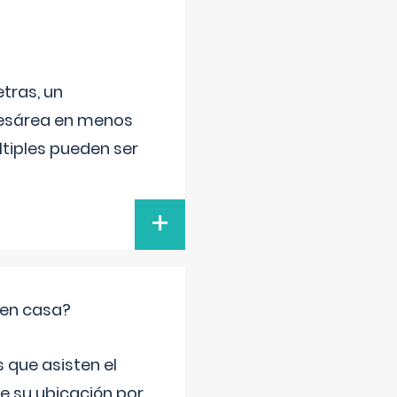
tras, un
 cesárea en menos
ltiples pueden ser
+
 en casa?
 que asisten el
de su ubicación por