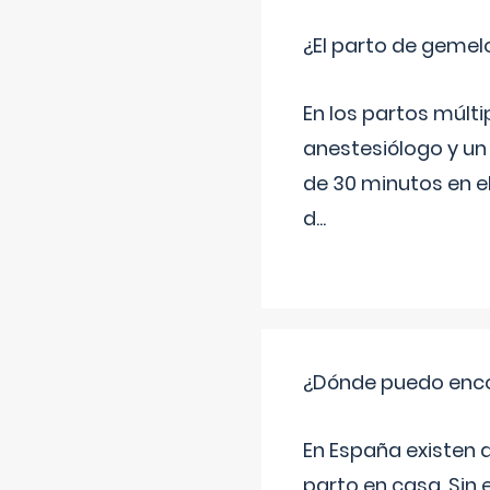
¿El parto de gemel
En los partos múlt
anestesiólogo y un
de 30 minutos en e
d
...
¿Dónde puedo enco
En España existen 
parto en casa. Sin 