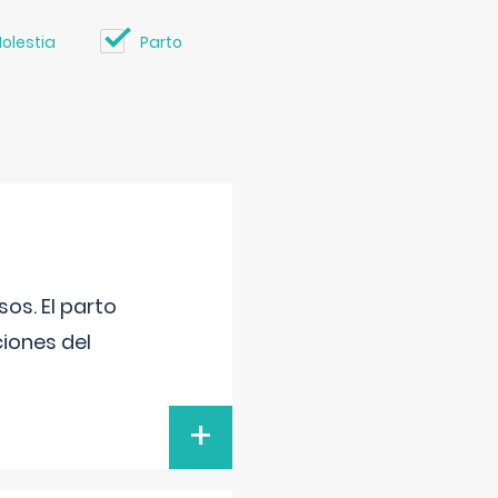
olestia
Parto
os. El parto
iones del
+