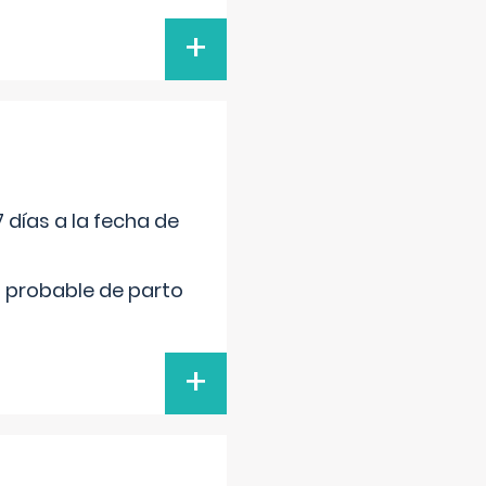
+
 días a la fecha de
cha probable de parto
+