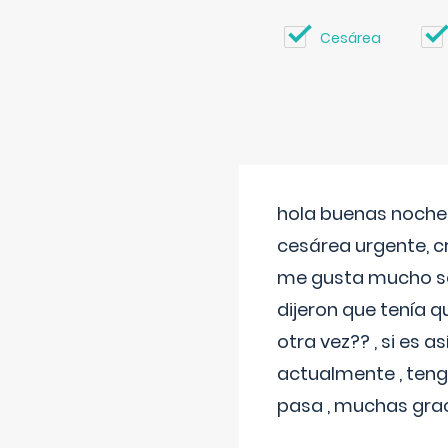
Cesárea
hola buenas noches
cesárea urgente, c
me gusta mucho sal
dijeron que tenía
otra vez?? , si es 
actualmente , teng
pasa , muchas gra