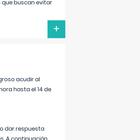
s que buscan evitar
+
roso acudir al
ora hasta el 14 de
do dar respuesta
s. A continuación,