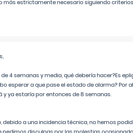
lo más estrictamente necesario siguiendo criterio
s,
e 4 semanas y media, qué debería hacer?Es eplig
o esperar a que pase el estado de alarma? Por ah
rá y ya estaría por entonces de 8 semanas.
 debido a una incidencia técnica, no hemos podi
Le pedimos disculpas por las molestias ocasionada