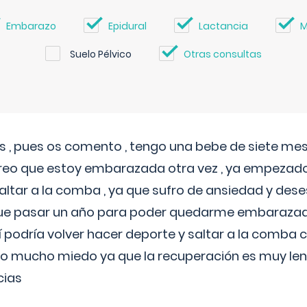
Embarazo
Epidural
Lactancia
M
Suelo Pélvico
Otras consultas
 , pues os comento , tengo una bebe de siete mese
reo que estoy embarazada otra vez , ya empezado
tar a la comba , ya que sufro de ansiedad y des
 que pasar un año para poder quedarme embarazad
así podría volver hacer deporte y saltar a la comba
o mucho miedo ya que la recuperación es muy lent
cias