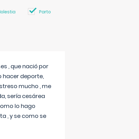
olestia
Parto
s , que nació por
 hacer deporte,
estreso mucho , me
a, sería cesárea
 como lo hago
a , y se como se