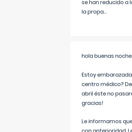
se han reducido a 
la propa
...
hola buenas noche
Estoy embarazada d
centro médico? Deb
abril éste no pasa
gracias!
Le informamos que,
con anterioridad. 