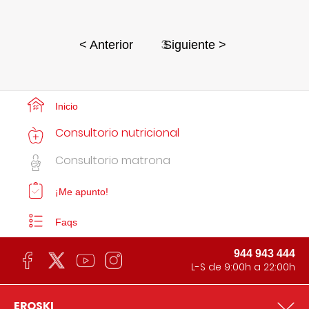
3
< Anterior
Siguiente >
Inicio
Consultorio nutricional
Consultorio matrona
¡Me apunto!
Faqs
944 943 444
L-S de 9:00h a 22:00h
EROSKI