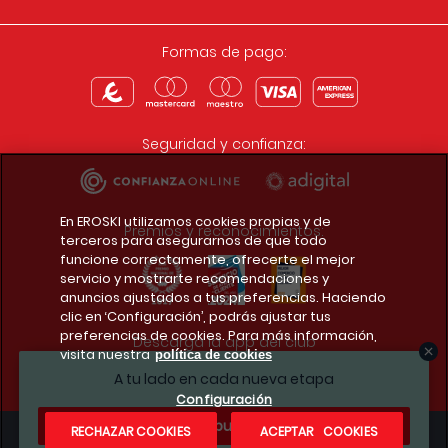
Formas de pago:
Seguridad y confianza:
En EROSKI utilizamos cookies propias y de
Premios y reconocimientos:
terceros para asegurarnos de que todo
funcione correctamente, ofrecerte el mejor
servicio y mostrarte recomendaciones y
anuncios ajustados a tus preferencias. Haciendo
clic en ‘Configuración’, podrás ajustar tus
preferencias de cookies. Para más información,
Descarga la app del club
visita nuestra
política de cookies
A tu lado en cada nueva etapa
Configuración
¿Te apuntas?
RECHAZAR COOKIES
ACEPTAR COOKIES
Condiciones legales