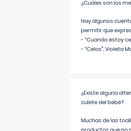
¿Cuáles son los me
Hay algunos cuento
permitir que expre
- “Cuando estoy cel
- “Celos", Violeta M
¿Existe alguna alte
culete del bebé?
Muchas de las toall
productos que no s