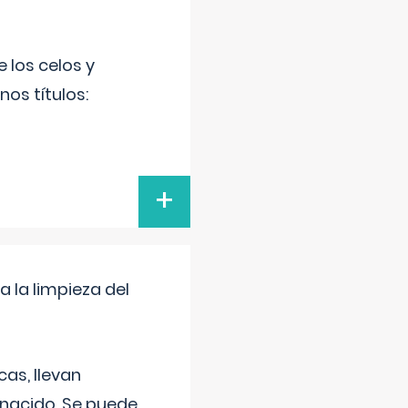
 los celos y
os títulos:
+
a la limpieza del
as, llevan
 nacido. Se puede