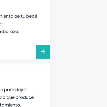
miento de tu bebé
ar
embarazo.
+
ce para dejar
va o que produce
atamiento.