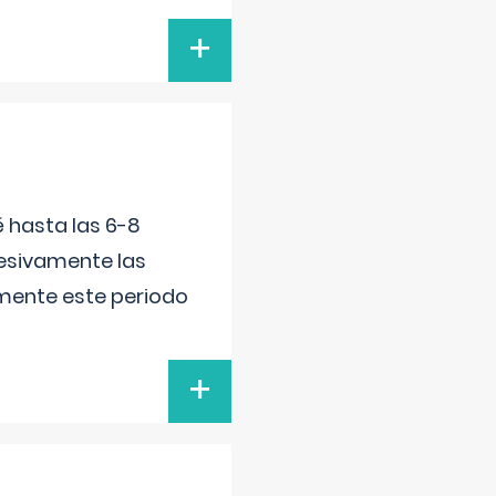
+
é hasta las 6-8
esivamente las
lmente este periodo
+