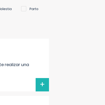
olestia
Parto
e realizar una
+