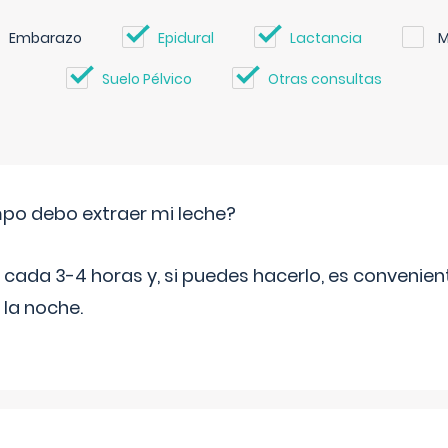
Embarazo
Epidural
Lactancia
M
Suelo Pélvico
Otras consultas
po debo extraer mi leche?
da 3-4 horas y, si puedes hacerlo, es convenient
 la noche.