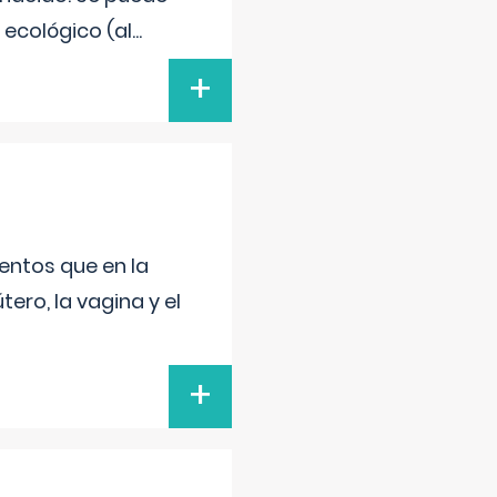
 ecológico (al
...
+
entos que en la
ero, la vagina y el
+