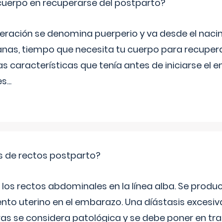
cuerpo en recuperarse del postparto?
peración se denomina puerperio y va desde el naci
nas, tiempo que necesita tu cuerpo para recuper
s características que tenía antes de iniciarse el 
es
...
is de rectos postparto?
 los rectos abdominales en la línea alba. Se produ
ento uterino en el embarazo. Una díástasis excesi
ras se considera patológica y se debe poner en tr