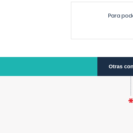
Para pode
Otras con