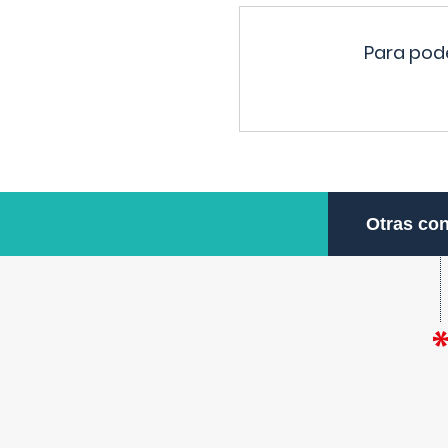
Para pode
Otras con