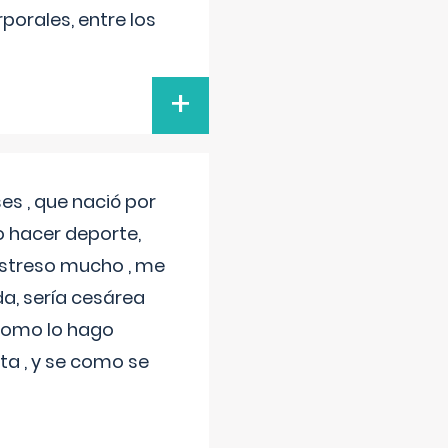
porales, entre los
+
s , que nació por
 hacer deporte,
estreso mucho , me
a, sería cesárea
 como lo hago
a , y se como se