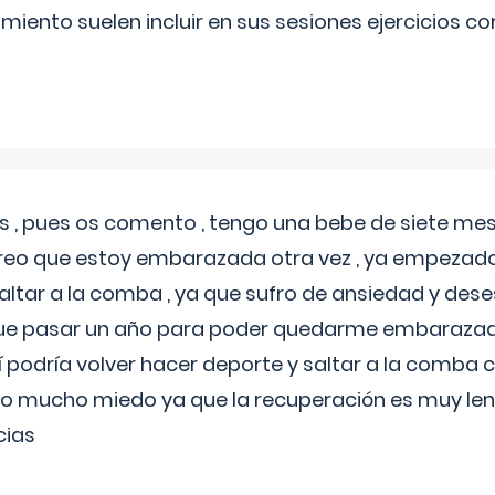
miento suelen incluir en sus sesiones ejercicios cor
 , pues os comento , tengo una bebe de siete mese
reo que estoy embarazada otra vez , ya empezado
tar a la comba , ya que sufro de ansiedad y des
 que pasar un año para poder quedarme embarazad
así podría volver hacer deporte y saltar a la comba
o mucho miedo ya que la recuperación es muy lent
cias