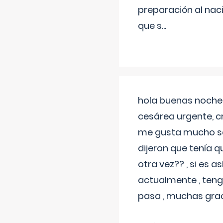
preparación al naci
que s
...
hola buenas noches
cesárea urgente, c
me gusta mucho sal
dijeron que tenía
otra vez?? , si es 
actualmente , teng
pasa , muchas gra