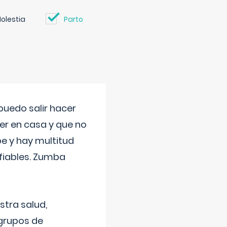
olestia
Parto
uedo salir hacer
cer en casa y que no
be y hay multitud
fiables. Zumba
stra salud,
 grupos de