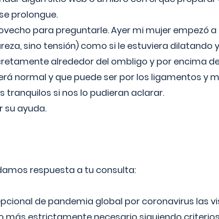
 se prolongue.
ovecho para preguntarle. Ayer mi mujer empezó a 
reza, sino tensión) como si le estuviera dilatando y
cretamente alrededor del ombligo y por encima d
á normal y que puede ser por los ligamentos y m
ranquilos si nos lo pudieran aclarar.
 su ayuda.
 damos respuesta a tu consulta:
epcional de pandemia global por coronavirus las vi
lo más estrictamente necesario siguiendo criterio