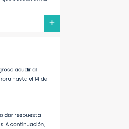
+
roso acudir al
ora hasta el 14 de
do dar respuesta
s. A continuación,