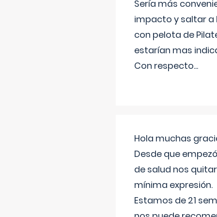
Sería más conveni
impacto y saltar a 
con pelota de Pilat
estarían mas indic
Con respecto
...
Hola muchas gracia
Desde que empezó l
de salud nos quitar
mínima expresión.
Estamos de 21 sema
nos puede recomend