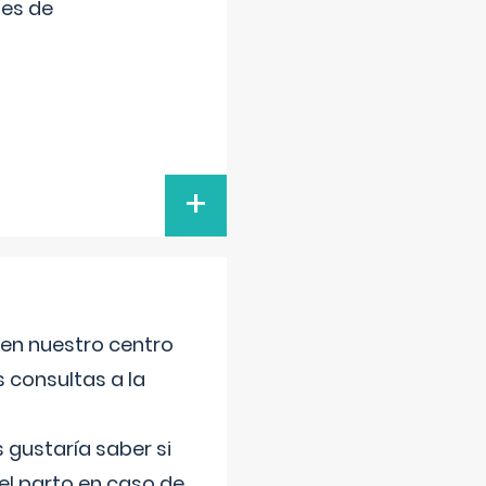
tes de
+
 en nuestro centro
s consultas a la
gustaría saber si
el parto en caso de