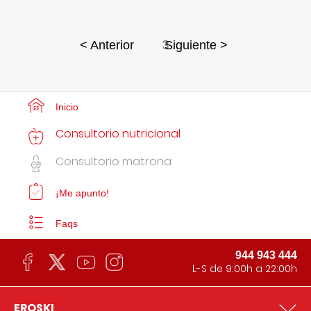
3
< Anterior
Siguiente >
Inicio
Consultorio nutricional
Consultorio matrona
¡Me apunto!
Faqs
944 943 444
L-S de 9:00h a 22:00h
EROSKI