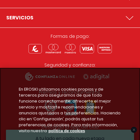
SERVICIOS
Formas de pago:
Seguridad y confianza:
En EROSKI utilizamos cookies propias y de
Premios y reconocimientos:
terceros para asegurarnos de que todo
funcione correctamente, ofrecerte el mejor
servicio y mostrarte recomendaciones y
anuncios ajustados a tus preferencias. Haciendo
clic en ‘Configuración’, podrás ajustar tus
preferencias de cookies. Para más información,
Descarga la app del club
visita nuestra
política de cookies
A tu lado en cada nueva etapa