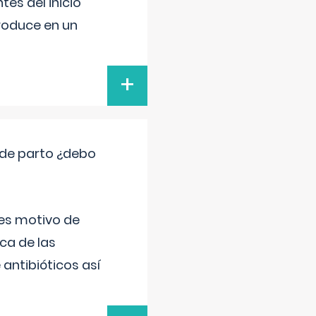
es del inicio
produce en un
+
 de parto ¿debo
 es motivo de
ica de las
antibióticos así