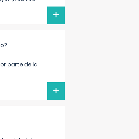
+
co?
por parte de la
+