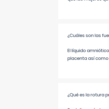
¿Cuáles son las fue
El líquido amniótic
placenta así como l
¿Qué es la rotura