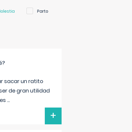
olestia
Parto
é?
r sacar un ratito
er de gran utilidad
res
...
+