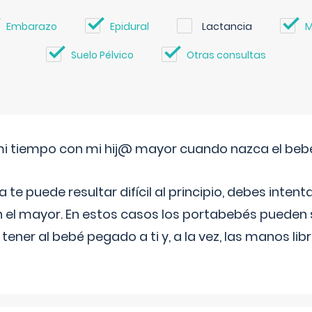
Embarazo
Epidural
Lactancia
M
Suelo Pélvico
Otras consultas
i tiempo con mi hij@ mayor cuando nazca el beb
e puede resultar difícil al principio, debes intenta
n el mayor. En estos casos los portabebés pueden s
tener al bebé pegado a ti y, a la vez, las manos lib