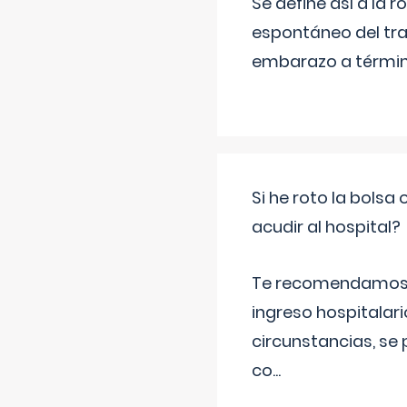
Se define así a la
espontáneo del tra
embarazo a término
Si he roto la bols
acudir al hospital?
Te recomendamos ac
ingreso hospitalari
circunstancias, se 
co
...