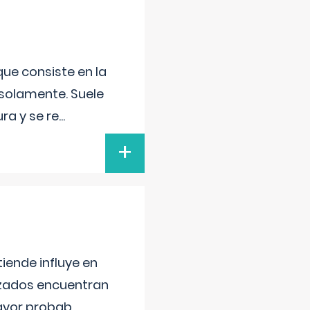
que consiste en la
 solamente. Suele
ra y se re
...
+
iende influye en
lizados encuentran
mayor probab
...