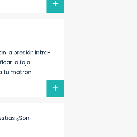
+
n la presión intra-
icar la faja
 a tu matron
...
+
estias ¿Son