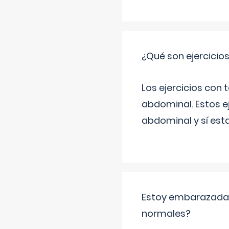
¿Qué son ejercicio
Los ejercicios con
abdominal. Estos ej
abdominal y sí est
Estoy embarazada y
normales?