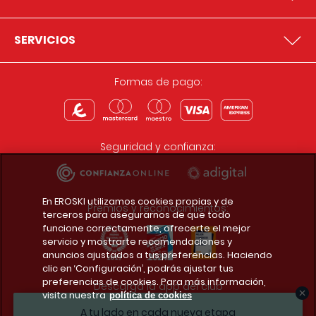
SERVICIOS
Formas de pago:
Seguridad y confianza:
En EROSKI utilizamos cookies propias y de
Premios y reconocimientos:
terceros para asegurarnos de que todo
funcione correctamente, ofrecerte el mejor
servicio y mostrarte recomendaciones y
anuncios ajustados a tus preferencias. Haciendo
clic en ‘Configuración’, podrás ajustar tus
preferencias de cookies. Para más información,
Descarga la app del club
visita nuestra
política de cookies
A tu lado en cada nueva etapa