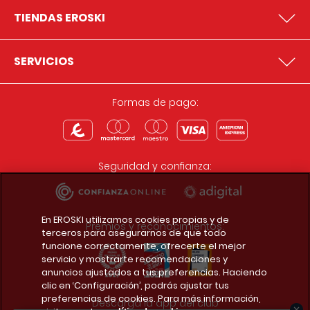
TIENDAS EROSKI
SERVICIOS
Formas de pago:
Seguridad y confianza:
En EROSKI utilizamos cookies propias y de
Premios y reconocimientos:
terceros para asegurarnos de que todo
funcione correctamente, ofrecerte el mejor
servicio y mostrarte recomendaciones y
anuncios ajustados a tus preferencias. Haciendo
clic en ‘Configuración’, podrás ajustar tus
preferencias de cookies. Para más información,
Descarga la app del club