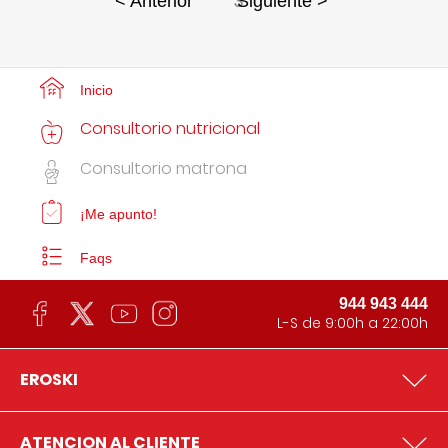
3
< Anterior
Siguiente >
Inicio
Consultorio nutricional
Consultorio matrona
¡Me apunto!
Faqs
944 943 444
L-S de 9:00h a 22:00h
EROSKI
ATENCION AL CLIENTE