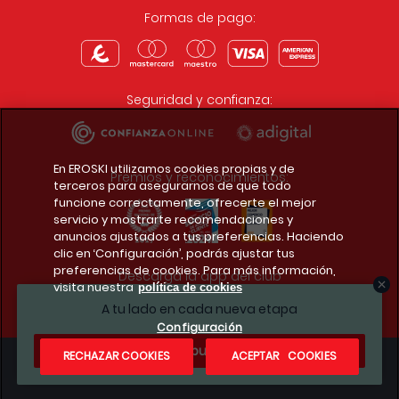
Formas de pago:
Seguridad y confianza:
En EROSKI utilizamos cookies propias y de
Premios y reconocimientos:
terceros para asegurarnos de que todo
funcione correctamente, ofrecerte el mejor
servicio y mostrarte recomendaciones y
anuncios ajustados a tus preferencias. Haciendo
clic en ‘Configuración’, podrás ajustar tus
preferencias de cookies. Para más información,
Descarga la app del club
visita nuestra
política de cookies
A tu lado en cada nueva etapa
Configuración
¿Te apuntas?
RECHAZAR COOKIES
ACEPTAR COOKIES
Condiciones legales