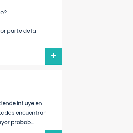
co?
por parte de la
+
iende influye en
lizados encuentran
mayor probab
...