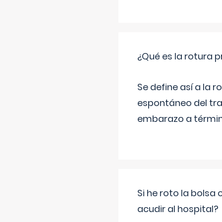
¿Qué es la rotura
Se define así a la
espontáneo del tra
embarazo a término
Si he roto la bols
acudir al hospital?