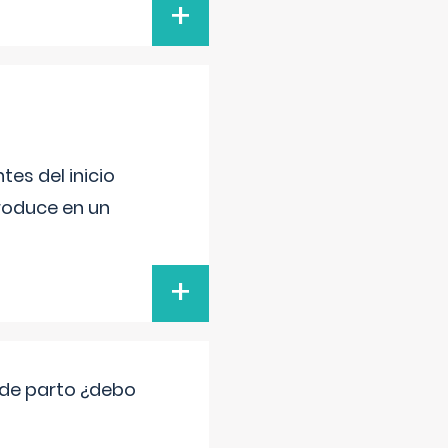
+
es del inicio
produce en un
+
 de parto ¿debo