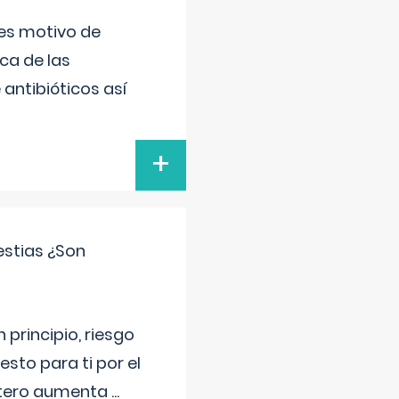
 es motivo de
ica de las
antibióticos así
+
estias ¿Son
principio, riesgo
sto para ti por el
 útero aumenta
...