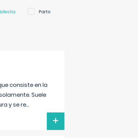
olestia
Parto
que consiste en la
 solamente. Suele
ra y se re
...
+