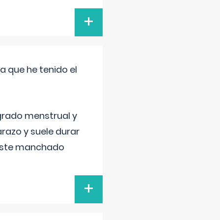
+
a que he tenido el
grado menstrual y
razo y suele durar
 este manchado
+