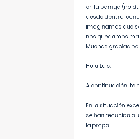
en la barriga (no du
desde dentro, con
Imaginamos que ser
nos quedamos mas t
Muchas gracias por
Hola Luis,
A continuación, te
En la situación exc
se han reducido a 
la propa
...