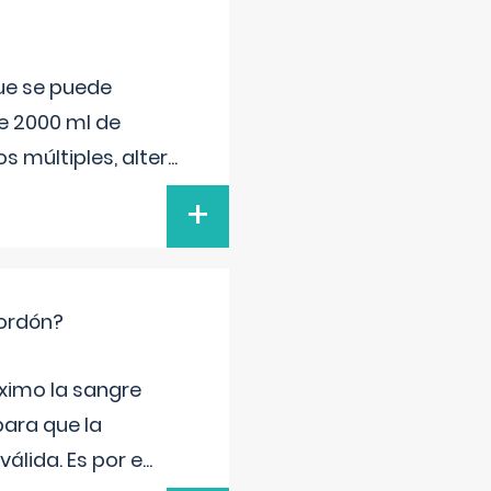
que se puede
e 2000 ml de
s múltiples, alter
...
+
cordón?
ximo la sangre
para que la
álida. Es por e
...