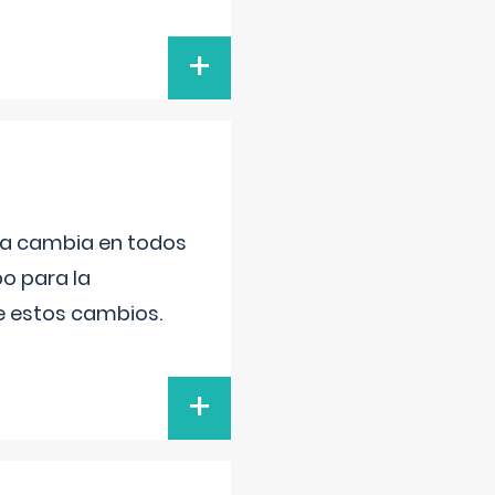
+
da cambia en todos
po para la
de estos cambios.
+