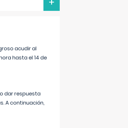
+
roso acudir al
ora hasta el 14 de
do dar respuesta
s. A continuación,